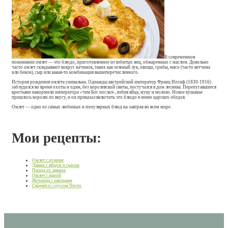
В современном
понимании омлет — это блюдо, приготовленное из взбитых яиц, обжаренных с маслом. Довольно
часто омлет складывают вокруг начинок, таких как зеленый лук, овощи, грибы, мясо (часто ветчина
или бекон), сыр или какая-то комбинация вышеперечисленного.
История рождения омлета уникальна. Однажды австрийский император Франц Иосиф (1830-1916)
заблудился во время охоты и один, без королевской свиты, постучался в дом лесника. Перепугавшиеся
крестьяне накормили императора «чем Бог послал», взбив яйца, муку и молоко. Новое кушанье
пришлось королю по вкусу, и он приказал включить это блюдо в меню царских обедов.
Омлет — одно из самых любимых и популярных блюд на завтрак во всем мире.
Мои рецепты:
Омлет с цукини
Лаваш с яйцом и сыром
Пицца из лаваша
Омлет с икрой
Яичница с овощами
Скрембл с соусом Песто