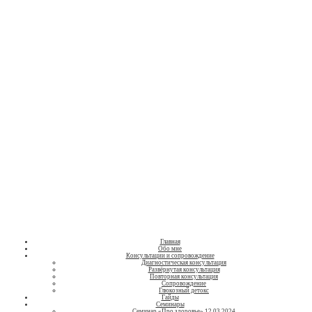
Нутрициолог
Людмила
Валентинова
о здоровом питании
Главная
Обо мне
Консультации и сопровождение
Диагностическая консультация
Развёрнутая консультация
Повторная консультация
Сопровождение
Глюкозный детокс
Гайды
Семинары
Семинар «Про здоровье» 12.03.2024