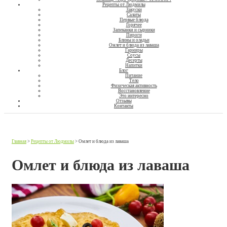
Рецепты от Людмилы
Закуски
Салаты
Первые блюда
Горячее
Запеканки и сырники
Пироги
Блины и оладьи
Омлет и блюда из лаваша
Гарниры
Соусы
Десерты
Напитки
Блог
Питание
Тело
Физическая активность
Восстановление
Это интересно
Отзывы
Контакты
Главная
>
Рецепты от Людмилы
>
Омлет и блюда из лаваша
Омлет и блюда из лаваша