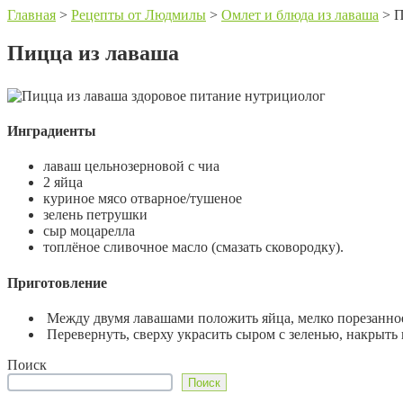
Главная
>
Рецепты от Людмилы
>
Омлет и блюда из лаваша
>
П
Пицца из лаваша
Инградиенты
лаваш цельнозерновой с чиа
2 яйца
куриное мясо отварное/тушеное
зелень петрушки
сыр моцарелла
топлёное сливочное масло (смазать сковородку).
Приготовление
Между двумя лавашами положить яйца, мелко порезанное 
Перевернуть, сверху украсить сыром с зеленью, накрыть
Поиск
Поиск