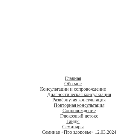
Нутрициолог
Людмила Валентинова
о здоровом питании
Главная
Обо мне
Консультации и сопровождение
Диагностическая консультация
Развёрнутая консультация
Повторная консультация
Сопровождение
Глюкозный детокс
Гайды
Семинары
Семинар «Про здоровье» 12.03.2024