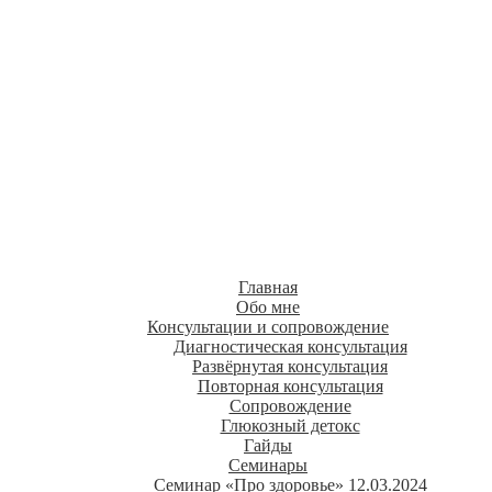
Нутрициолог
Людмила Валентинова
о здоровом питании
Главная
Обо мне
Консультации и сопровождение
Диагностическая консультация
Развёрнутая консультация
Повторная консультация
Сопровождение
Глюкозный детокс
Гайды
Семинары
Семинар «Про здоровье» 12.03.2024