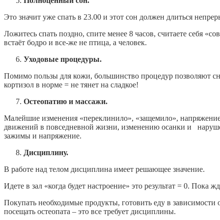
Полноценный сон.
Это значит уже спать в 23.00 и этот сон должен длиться непрер
Ложитесь спать поздно, спите менее 8 часов, считаете себя «с
встаёт бодро и все-же не птица, а человек.
Уходовые процедуры.
Помимо пользы для кожи, большинство процедур позволяют сня
кортизол в норме = не тянет на сладкое!
Остеопатию и массажи.
Малейшие изменения «переклинило», «защемило», напряжение
движений в повседневной жизни, изменению осанки и наруше
зажимы и напряжение.
Дисциплину.
В работе над телом дисциплина имеет решающее значение.
Идете в зал «когда будет настроение» это результат = 0. Пока 
Покупать необходимые продукты, готовить еду в зависимости от
посещать остеопата – это все требует дисциплины.