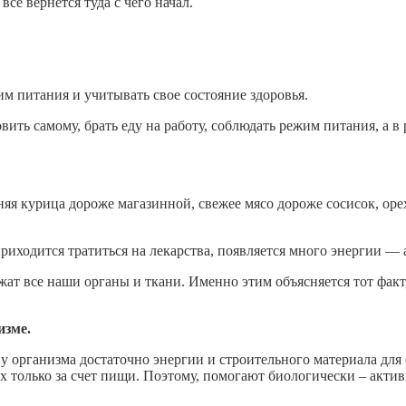
все вернется туда с чего начал.
им питания и учитывать свое состояние здоровья.
ить самому, брать еду на работу, соблюдать режим питания, а в
яя курица дороже магазинной, свежее мясо дороже сосисок, ор
риходится тратиться на лекарства, появляется много энергии —
ржат все наши органы и ткани. Именно этим объясняется тот фак
изме.
у организма достаточно энергии и строительного материала дл
х только за счет пищи. Поэтому, помогают биологически – акти