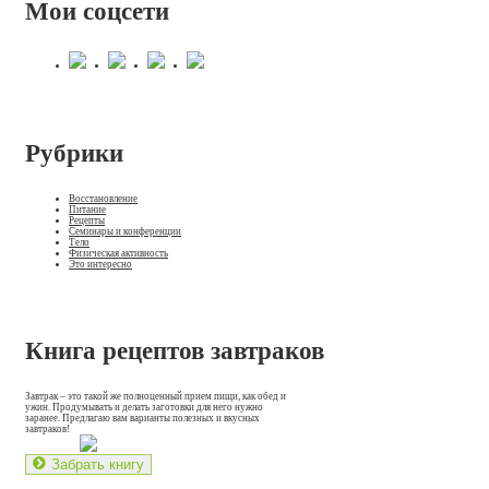
Мои соцсети
Рубрики
Восстановление
Питание
Рецепты
Семинары и конференции
Тело
Физическая активность
Это интересно
Книга рецептов завтраков
Завтрак – это такой же полноценный прием пищи, как обед и
ужин. Продумывать и делать заготовки для него нужно
заранее. Предлагаю вам варианты полезных и вкусных
завтраков!
Забрать книгу