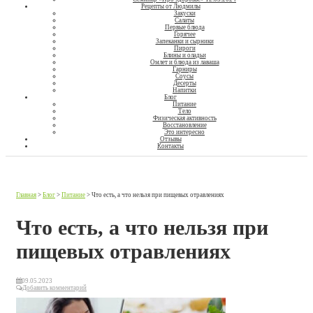
Рецепты от Людмилы
Закуски
Салаты
Первые блюда
Горячее
Запеканки и сырники
Пироги
Блины и оладьи
Омлет и блюда из лаваша
Гарниры
Соусы
Десерты
Напитки
Блог
Питание
Тело
Физическая активность
Восстановление
Это интересно
Отзывы
Контакты
Главная
>
Блог
>
Питание
>
Что есть, а что нельзя при пищевых отравлениях
Что есть, а что нельзя при
пищевых отравлениях
09.05.2023
Добавить комментарий