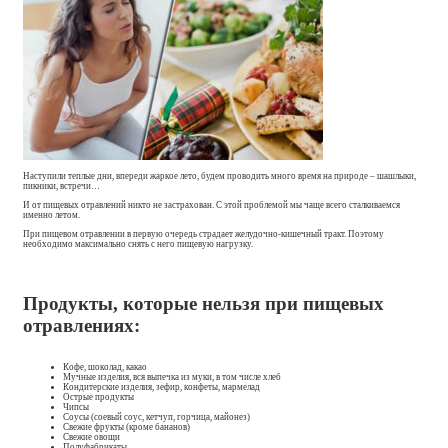
Наступили теплые дни, впереди жаркое лето, будем проводить много время на природе – шашлыки,
пикники, встречи…
И от пищевых отравлений никто не застрахован. С этой проблемой мы чаще всего сталкиваемся
именно летом.
При пищевом отравлении в первую очередь страдает желудочно-кишечный тракт. Поэтому
необходимо максимально снять с него пищевую нагрузку.
Продукты, которые нельзя при пищевых
отравлениях:
Кофе, шоколад, какао
Мучные изделия, вся выпечка из муки, в том числе хлеб
Кондитерские изделия, зефир, конфеты, мармелад
Острые продукты
Чипсы
Соусы (соевый соус, кетчуп, горчица, майонез)
Свежие фрукты (кроме бананов)
Свежие овощи
Полуфабрикаты