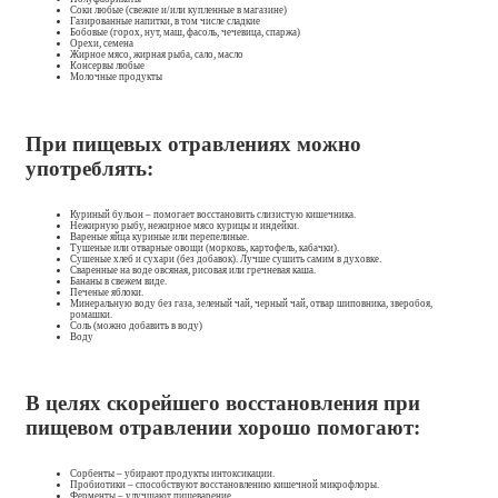
Соки любые (свежие и/или купленные в магазине)
Газированные напитки, в том числе сладкие
Бобовые (горох, нут, маш, фасоль, чечевица, спаржа)
Орехи, семена
Жирное мясо, жирная рыба, сало, масло
Консервы любые
Молочные продукты
При пищевых отравлениях можно
употреблять:
Куриный бульон – помогает восстановить слизистую кишечника.
Нежирную рыбу, нежирное мясо курицы и индейки.
Вареные яйца куриные или перепелиные.
Тушеные или отварные овощи (морковь, картофель, кабачки).
Сушеные хлеб и сухари (без добавок). Лучше сушить самим в духовке.
Сваренные на воде овсяная, рисовая или гречневая каша.
Бананы в свежем виде.
Печеные яблоки.
Минеральную воду без газа, зеленый чай, черный чай, отвар шиповника, зверобоя,
ромашки.
Соль (можно добавить в воду)
Воду
В целях скорейшего восстановления при
пищевом отравлении хорошо помогают:
Сорбенты – убирают продукты интоксикации.
Пробиотики – способствуют восстановлению кишечной микрофлоры.
Ферменты – улучшают пищеварение.