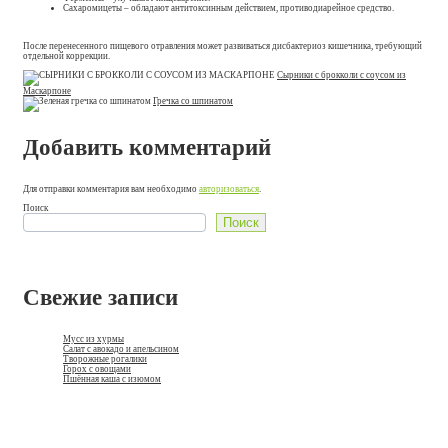
Сахаромицеты – обладают антитоксинным действием, противодиарейное средство.
После перенесенного пищевого отравления может развиваться дисбактериоз кишечника, требующий
отдельной коррекции.
Сырники с брокколи с соусом из
Маскарпоне
Гречка со шпинатом
Добавить комментарий
Для отправки комментария вам необходимо
авторизоваться
.
Поиск
Поиск
Свежие записи
Мусс из хурмы
Салат с авокадо и апельсином
Творожные рогалики
Горох с овощами
Пшённая каша с изюмом