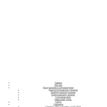
Нутрициолог
Людмила
Валентинова
о здоровом питании
Главная
Обо мне
Консультации и сопровождение
Диагностическая консультация
Развёрнутая консультация
Повторная консультация
Сопровождение
Глюкозный детокс
Гайды
Семинары
Семинар «Про здоровье» 12.03.2024