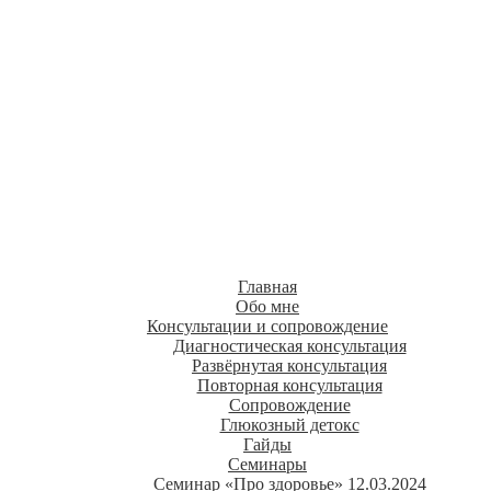
Нутрициолог
Людмила Валентинова
о здоровом питании
Главная
Обо мне
Консультации и сопровождение
Диагностическая консультация
Развёрнутая консультация
Повторная консультация
Сопровождение
Глюкозный детокс
Гайды
Семинары
Семинар «Про здоровье» 12.03.2024