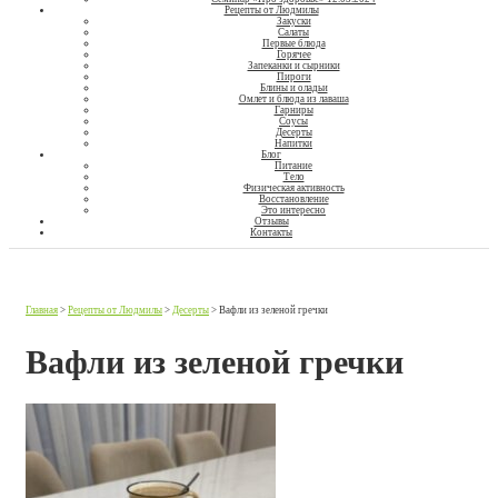
Рецепты от Людмилы
Закуски
Салаты
Первые блюда
Горячее
Запеканки и сырники
Пироги
Блины и оладьи
Омлет и блюда из лаваша
Гарниры
Соусы
Десерты
Напитки
Блог
Питание
Тело
Физическая активность
Восстановление
Это интересно
Отзывы
Контакты
Главная
>
Рецепты от Людмилы
>
Десерты
>
Вафли из зеленой гречки
Вафли из зеленой гречки