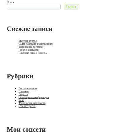
Поиск
Поиск
Свежие записи
Мусс из хурмы
Салат с авокадо и апельсином
Творожные рогалики
Горох с овощами
Пшённая каша с изюмом
Рубрики
Восстановление
Питание
Рецепты
Семинары и конференции
Тело
Физическая активность
Это интересно
Мои соцсети