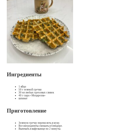
Ингредиенты
1 яйцо
50 г зеленой гречки
30 мл любых ореховых сливок
40 г сыра «Моцарелла»
шпинат
Приготовление
Зеленую гречку перемолоть в муку.
Все ингредиенты смешать в блендере.
Выпекать в вафельнице по 2 минуты.