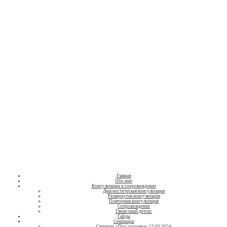
Нутрициолог
Людмила
Валентинова
о здоровом питании
Главная
Обо мне
Консультации и сопровождение
Диагностическая консультация
Развёрнутая консультация
Повторная консультация
Сопровождение
Глюкозный детокс
Гайды
Семинары
Семинар «Про здоровье» 12.03.2024