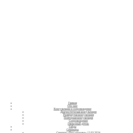
Нутрициолог
Людмила
Валентинова
о здоровом питании
Главная
Обо мне
Консультации и сопровождение
Диагностическая консультация
Развёрнутая консультация
Повторная консультация
Сопровождение
Глюкозный детокс
Гайды
Семинары
Семинар «Про здоровье» 12.03.2024