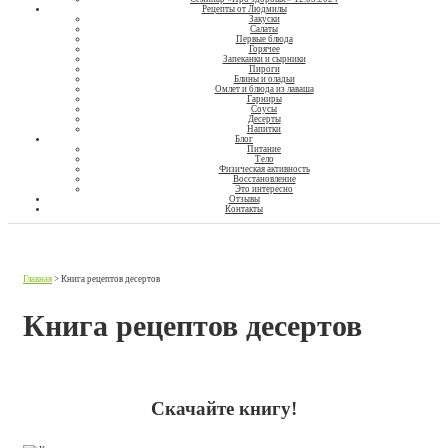
Рецепты от Людмилы
Закуски
Салаты
Первые блюда
Горячее
Запеканки и сырники
Пироги
Блины и оладьи
Омлет и блюда из лаваша
Гарниры
Соусы
Десерты
Напитки
Блог
Питание
Тело
Физическая активность
Восстановление
Это интересно
Отзывы
Контакты
Главная
>
Книга рецептов десертов
Книга рецептов десертов
Скачайте книгу!